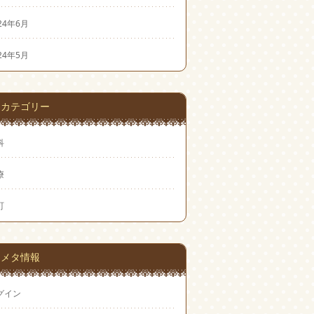
24年6月
24年5月
カテゴリー
科
療
町
メタ情報
グイン