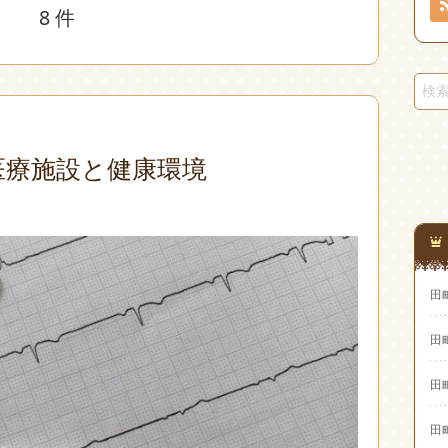
8 件
医療施設と健康環境
田
田
田
田