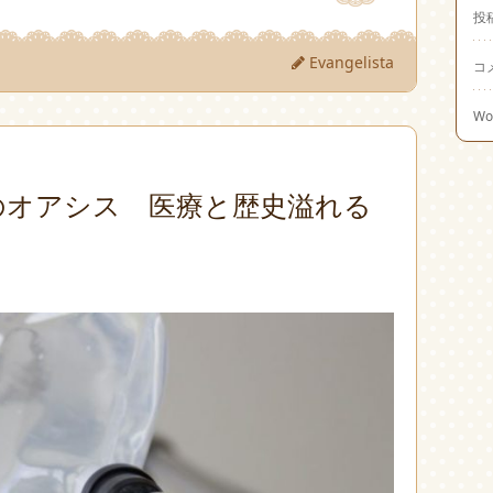
投
Evangelista
コ
Wo
のオアシス 医療と歴史溢れる