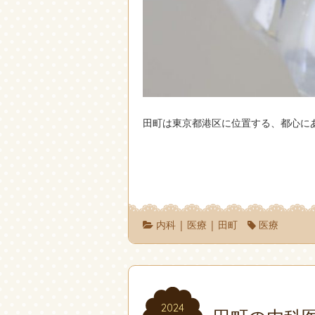
田町は東京都港区に位置する、都心に
内科
|
医療
|
田町
医療
2024
2024