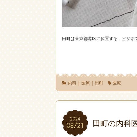
田町は東京都港区に位置する、ビジネ
内科
|
医療
|
田町
医療
2024
2024
田町の内科
08/21
08/21