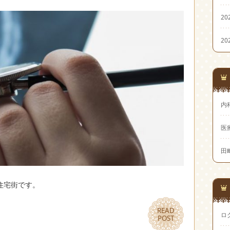
20
20
内
医
田
住宅街です。
READ
READ
ロ
POST
POST