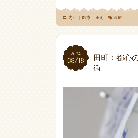
内科
|
医療
|
田町
医療
2024
2024
田町：都心
08/18
08/18
街