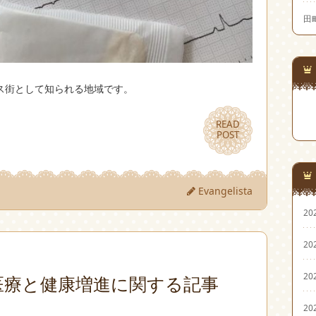
田
ス街として知られる地域です。
READ
READ
POST
POST
Evangelista
20
20
20
医療と健康増進に関する記事
20