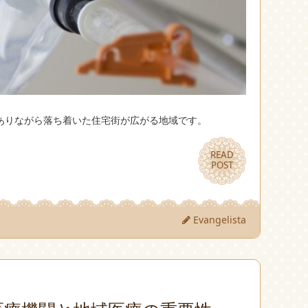
ありながら落ち着いた住宅街が広がる地域です。
READ
READ
POST
POST
Evangelista