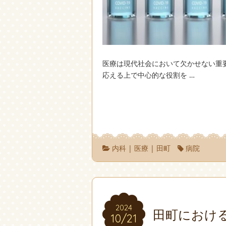
医療は現代社会において欠かせない重
応える上で中心的な役割を …
内科
|
医療
|
田町
病院
2024
2024
田町におけ
10/21
10/21