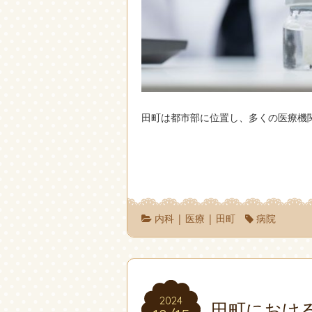
田町は都市部に位置し、多くの医療機
内科
|
医療
|
田町
病院
2024
2024
田町におけ