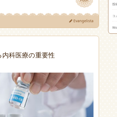
POST
POST
投
コ
Evangelista
Wo
る内科医療の重要性