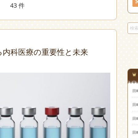
43 件
る内科医療の重要性と未来
田
田
田
田