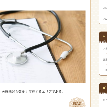
20
20
内
医
田
、医療機関も数多く存在するエリアである。
ロ
READ
READ