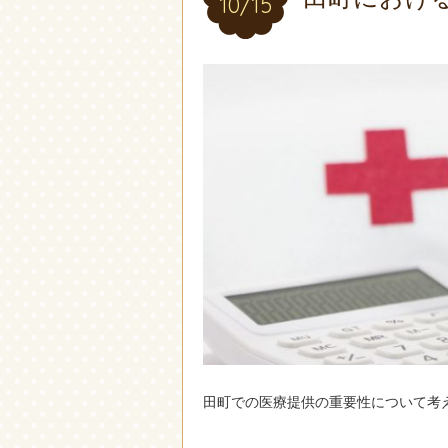
10/15
10/15
田町での医療提供の重要性について考