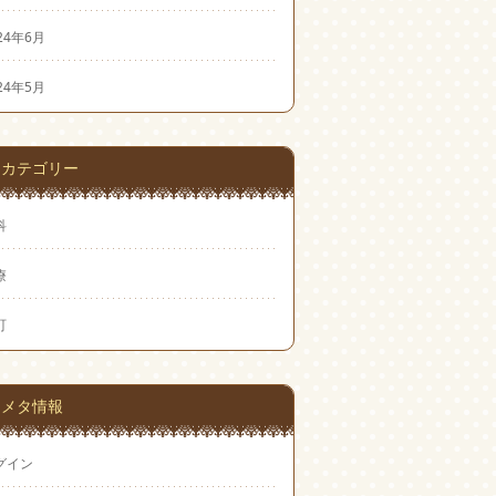
24年6月
24年5月
カテゴリー
科
療
町
メタ情報
グイン