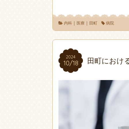
内科
|
医療
|
田町
病院
2024
2024
田町におけ
10/18
10/18