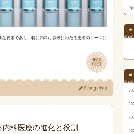
田
要な要素であり、特に内科は多岐にわたる患者のニーズに
READ
READ
POST
POST
Evangelista
20
20
20
る内科医療の進化と役割
20