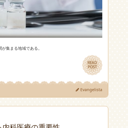
関が集まる地域である。
READ
READ
POST
POST
Evangelista
る内科医療の重要性