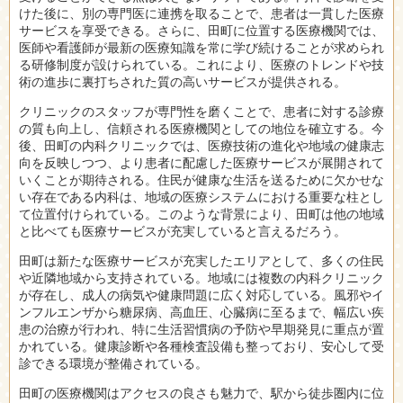
けた後に、別の専門医に連携を取ることで、患者は一貫した医療
サービスを享受できる。さらに、田町に位置する医療機関では、
医師や看護師が最新の医療知識を常に学び続けることが求められ
る研修制度が設けられている。これにより、医療のトレンドや技
術の進歩に裏打ちされた質の高いサービスが提供される。
クリニックのスタッフが専門性を磨くことで、患者に対する診療
の質も向上し、信頼される医療機関としての地位を確立する。今
後、田町の内科クリニックでは、医療技術の進化や地域の健康志
向を反映しつつ、より患者に配慮した医療サービスが展開されて
いくことが期待される。住民が健康な生活を送るために欠かせな
い存在である内科は、地域の医療システムにおける重要な柱とし
て位置付けられている。このような背景により、田町は他の地域
と比べても医療サービスが充実していると言えるだろう。
田町は新たな医療サービスが充実したエリアとして、多くの住民
や近隣地域から支持されている。地域には複数の内科クリニック
が存在し、成人の病気や健康問題に広く対応している。風邪やイ
ンフルエンザから糖尿病、高血圧、心臓病に至るまで、幅広い疾
患の治療が行われ、特に生活習慣病の予防や早期発見に重点が置
かれている。健康診断や各種検査設備も整っており、安心して受
診できる環境が整備されている。
田町の医療機関はアクセスの良さも魅力で、駅から徒歩圏内に位