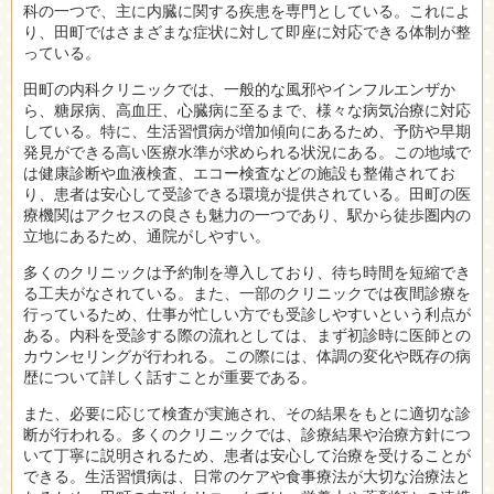
科の一つで、主に内臓に関する疾患を専門としている。これによ
り、田町ではさまざまな症状に対して即座に対応できる体制が整
っている。
田町の内科クリニックでは、一般的な風邪やインフルエンザか
ら、糖尿病、高血圧、心臓病に至るまで、様々な病気治療に対応
している。特に、生活習慣病が増加傾向にあるため、予防や早期
発見ができる高い医療水準が求められる状況にある。この地域で
は健康診断や血液検査、エコー検査などの施設も整備されてお
り、患者は安心して受診できる環境が提供されている。田町の医
療機関はアクセスの良さも魅力の一つであり、駅から徒歩圏内の
立地にあるため、通院がしやすい。
多くのクリニックは予約制を導入しており、待ち時間を短縮でき
る工夫がなされている。また、一部のクリニックでは夜間診療を
行っているため、仕事が忙しい方でも受診しやすいという利点が
ある。内科を受診する際の流れとしては、まず初診時に医師との
カウンセリングが行われる。この際には、体調の変化や既存の病
歴について詳しく話すことが重要である。
また、必要に応じて検査が実施され、その結果をもとに適切な診
断が行われる。多くのクリニックでは、診療結果や治療方針につ
いて丁寧に説明されるため、患者は安心して治療を受けることが
できる。生活習慣病は、日常のケアや食事療法が大切な治療法と