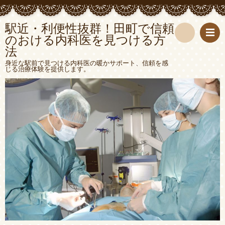
駅近・利便性抜群！田町で信頼
のおける内科医を見つける方
法
検
身近な駅前で見つける内科医の暖かサポート、信頼を感
じる治療体験を提供します。
索