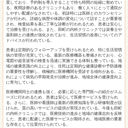
置しており、予約制を導入することで待ち時間の短縮に努めてい
る。夜間診療のあるクリニックもあり、働く人々にとって通院が
しやすい配慮がなされている。初診時には医師とのカウンセリン
グが行われ、詳細な病歴や体調の変化について話すことが重要視
され、検査結果を基に丁寧な診断が行われるため、患者は安心し
て治療を受けられる。また、田町の内科クリニックでは栄養士や
薬剤師との連携が強化されており、生活習慣の改善についてのア
ドバイスが行われている。
患者は定期的なフォローアップを受けられるため、特に生活習慣
病の管理が充実している。最新の医療機器も整備されており、心
電図や超音波等の検査を迅速に実施できる体制も整っている。地
域の健康意識の向上により、住民は定期的な健康診断や予防接種
の重要性を理解し、積極的に医療機関を受診する傾向がある。こ
れによって病気の早期発見や治療が進み、地域全体の健康度向上
に寄与している。
医療機関同士の連携も強く、必要に応じた専門医への紹介がスム
ーズに行われるため、患者は安心して医療サービスを受けられ
る。さらに、医師や看護師は最新の医療知識を学ぶ研修制度が設
けられ、質の高いサービスの提供が実現されている。今後も田町
の内科クリニックでは、医療技術の進歩と地域の健康志向を反映
した、患者に配慮した医療サービスが期待され、地域医療の重要
な存在として位置付けられている。