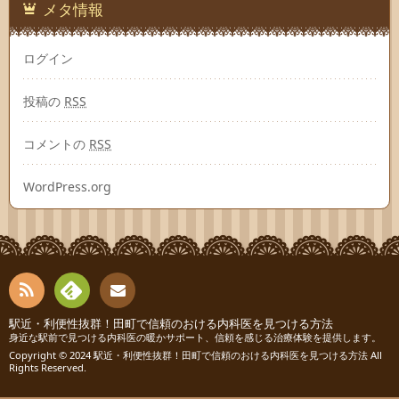
メタ情報
ログイン
投稿の
RSS
コメントの
RSS
WordPress.org
RSS
Fee
駅近・利便性抜群！田町で信頼のおける内科医を見つける方法
お問
身近な駅前で見つける内科医の暖かサポート、信頼を感じる治療体験を提供します。
Copyright © 2024
駅近・利便性抜群！田町で信頼のおける内科医を見つける方法
All
dly
い合
Rights Reserved.
わせ