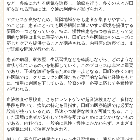
など、多岐にわたる病気を診察し、治療を行う。多くの人々が田
町を訪れる理由には、交通の利便性が挙げられる。
アクセスが良好なため、近隣地域からも患者が集まりやすい。こ
のことは、患者にとっても医療機関に通いやすい環境を提供する
要因の一つとなっている。特に、慢性疾患を持つ患者にとって定
期的な通院は非常に重要であり、田町の内科医院はそのニーズに
応じたケアを提供することが期待される。内科医の診察では、ま
ず詳細な問診が行われる。
患者の病歴、家族歴、生活習慣などを確認しながら、どのような
症状が出ているのかを把握していく。このプロセスは非常に重要
であり、正確な診断を得るための第一歩となる。田町の多くの内
科医院では、クリニックの医師たちが専門的な知識と経験をもと
に、慎重に判断を下している。診察の後、必要に応じて各種検査
が行われる。
血液検査や尿検査、さらにレントゲンや超音波検査など、多様な
手段を用いて、病気の特定を目指す。田町の医療施設では必要な
設備が整っているため、迅速かつ精密な検査が可能である。こう
した環境は患者が安心して治療を受けるためには欠かせないもの
である。内科では、一般的に急性・慢性にかかわらず、さまざま
な病気に対して治療が施される。
例えば、高血圧や糖尿病といった生活習慣病は、適切な管理が求