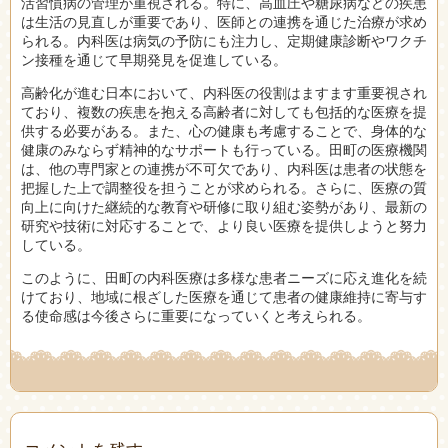
活習慣病の管理が重視される。特に、高血圧や糖尿病などの疾患
は生活の見直しが重要であり、医師との連携を通じた治療が求め
られる。内科医は病気の予防にも注力し、定期健康診断やワクチ
ン接種を通じて早期発見を促進している。
高齢化が進む日本において、内科医の役割はますます重要視され
ており、複数の疾患を抱える高齢者に対しても包括的な医療を提
供する必要がある。また、心の健康も考慮することで、身体的な
健康のみならず精神的なサポートも行っている。田町の医療機関
は、他の専門家との連携が不可欠であり、内科医は患者の状態を
把握した上で調整役を担うことが求められる。さらに、医療の質
向上に向けた継続的な教育や研修に取り組む姿勢があり、最新の
研究や技術に対応することで、より良い医療を提供しようと努力
している。
このように、田町の内科医療は多様な患者ニーズに応え進化を続
けており、地域に根ざした医療を通じて患者の健康維持に寄与す
る使命感は今後さらに重要になっていくと考えられる。