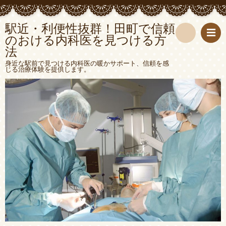
駅近・利便性抜群！田町で信頼
のおける内科医を見つける方
法
検
身近な駅前で見つける内科医の暖かサポート、信頼を感
じる治療体験を提供します。
索