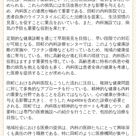
められる。これらの病気には生活改善が大きな影響を与えるた
め、内科医との連携が極めて重要である。田町の内科医院では、
患者自身のライフスタイルに応じた治療法を提案し、生活習慣の
見直しを促すことに重点をおいている。また、内科施設では、病
気の予防も重要な役割を果たす。
定期的な健康診断を通じて早期発見を目指し、早い段階での対応
が可能となる。田町の内科診療センターでは、このような健康診
断の実施や、ワクチン接種なども行っているため、地域の健康促
進に寄与している。特に高齢化が進む日本の現状では、内科医の
役割はますます重要性を増している。高齢患者に特有の疾患や複
数の病気を抱える場合も多く、内科医は患者全体の健康を考慮し
た医療を提供することが求められる。
田町における内科医院もこうした流れに注目し、複雑な健康問題
に対して多角的なアプローチを行っている。精神的な健康も内科
の重要な分野であることを忘れてはならない。心の健康が身体に
与える影響は大きく、そうした Aspekteを含めた診療が必要と
される。田町では、内科医が精神的なサポートも考慮しつつ、必
要時には専門の医療施設への紹介を行うことで、包括的な治療を
目指している。
地域社会における医療の提供は、内科の医師たちにとって興味深
くも責任の伴う職務である。特に田町のように医療機関が集中し