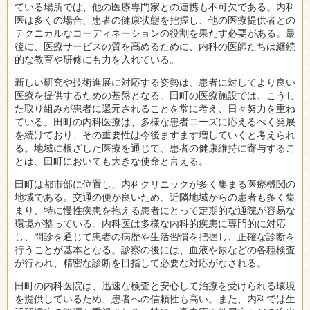
ている場所では、他の医療専門家との連携も不可欠である。内科
医は多くの場合、患者の健康状態を把握し、他の医療提供者との
テクニカルなコーディネーションの役割を果たす必要がある。最
後に、医療サービスの質を高めるために、内科の医師たちは継続
的な教育や研修にも力を入れている。
新しい研究や技術進展に対応する姿勢は、患者に対してより良い
医療を提供するための基盤となる。田町の医療施設では、こうし
た取り組みが患者に還元されることを常に考え、日々努力を重ね
ている。田町の内科医療は、多様な患者ニーズに応えるべく発展
を続けており、その重要性は今後ますます増していくと考えられ
る。地域に根ざした医療を通じて、患者の健康維持に寄与するこ
とは、田町においても大きな使命と言える。
田町は都市部に位置し、内科クリニックが多く集まる医療機関の
地域である。交通の便が良いため、近隣地域からの患者も多く集
まり、特に慢性疾患を抱える患者にとって定期的な通院が容易な
環境が整っている。内科医は多様な内科的疾患に専門的に対応
し、問診を通じて患者の病歴や生活習慣を把握し、正確な診断を
行うことが基本となる。診察の後には、血液や尿などの各種検査
が行われ、精密な診断を目指して必要な対応がなされる。
田町の内科医院は、迅速な検査と安心して治療を受けられる環境
を提供しているため、患者への信頼性も高い。また、内科では生