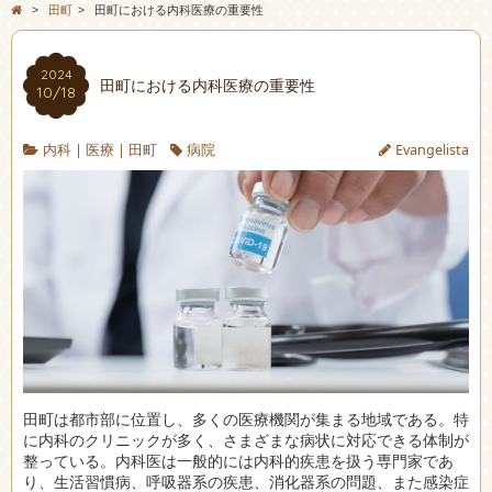
>
田町
>
田町における内科医療の重要性
2024
田町における内科医療の重要性
10/18
内科
|
医療
|
田町
病院
Evangelista
田町は都市部に位置し、多くの医療機関が集まる地域である。
特
に内科のクリニックが多く、さまざまな病状に対応できる体制が
整っている。内科医は一般的には内科的疾患を扱う専門家であ
り、生活習慣病、呼吸器系の疾患、消化器系の問題、また感染症