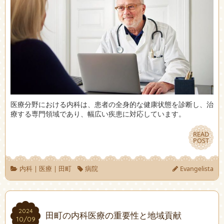
医療分野における内科は、患者の全身的な健康状態を診断し、治
療する専門領域であり、幅広い疾患に対応しています。
READ
READ
POST
POST
内科
|
医療
|
田町
病院
Evangelista
2024
2024
田町の内科医療の重要性と地域貢献
10/09
10/09