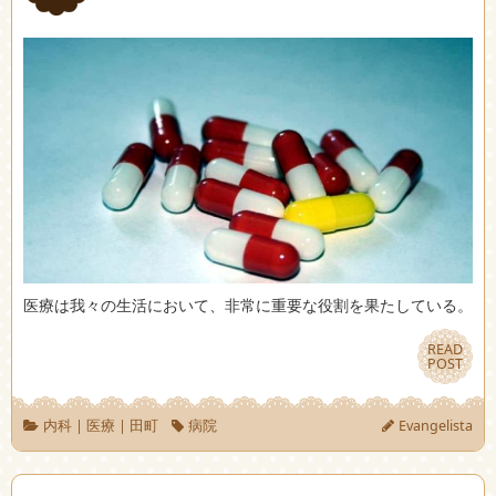
医療は我々の生活において、非常に重要な役割を果たしている。
READ
READ
POST
POST
内科
|
医療
|
田町
病院
Evangelista