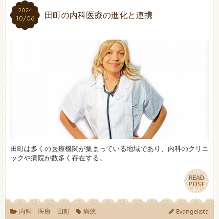
2024
2024
田町の内科医療の進化と連携
10/06
10/06
田町は多くの医療機関が集まっている地域であり、内科のクリニ
ックや病院が数多く存在する。
READ
READ
POST
POST
内科
|
医療
|
田町
病院
Evangelista