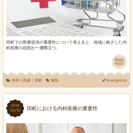
田町での医療提供の重要性について考えると、地域に根ざした内
科医療の役割が一層際立つ。
READ
READ
POST
POST
内科
|
医療
|
田町
病院
Evangelista
2024
2024
田町における内科医療の重要性
10/12
10/12