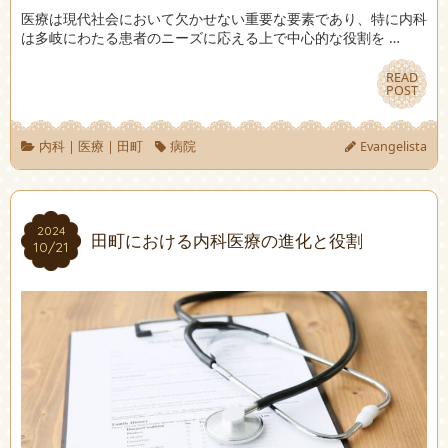
医療は現代社会において欠かせない重要な要素であり、特に内科
は多岐にわたる患者のニーズに応える上で中心的な役割を …
READ
READ
POST
POST
内科
|
医療
|
田町
病院
Evangelista
2024
2024
田町における内科医療の進化と役割
10/21
10/21