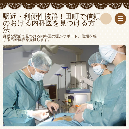
駅近・利便性抜群！田町で信頼
のおける内科医を見つける方
法
検
身近な駅前で見つける内科医の暖かサポート、信頼を感
じる治療体験を提供します。
索