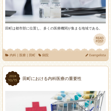
田町は都市部に位置し、多くの医療機関が集まる地域である。
READ
READ
POST
POST
内科
|
医療
|
田町
病院
Evangelista
2024
2024
田町における内科医療の重要性
10/15
10/15