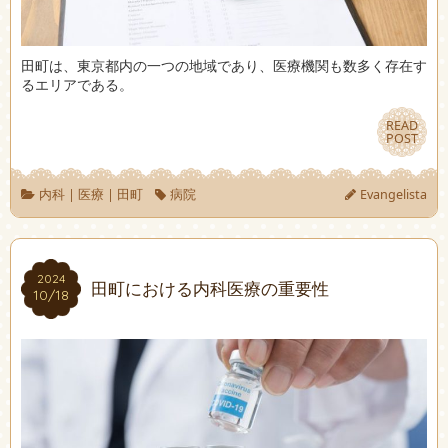
田町は、東京都内の一つの地域であり、医療機関も数多く存在す
るエリアである。
READ
READ
POST
POST
内科
|
医療
|
田町
病院
Evangelista
2024
2024
田町における内科医療の重要性
10/18
10/18