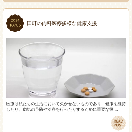
2024
2024
田町の内科医療多様な健康支援
10/03
10/03
医療は私たちの生活において欠かせないものであり、健康を維持
したり、病気の予防や治療を行ったりするために重要な役 …
READ
READ
POST
POST