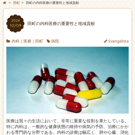
>
田町
>
田町の内科医療の重要性と地域貢献
2024
田町の内科医療の重要性と地域貢献
10/09
内科
|
医療
|
田町
病院
Evangelista
医療は我々の生活において、非常に重要な役割を果たしている。
特に内科は、一般的な健康状態の維持や病気の予防、治療にかか
わる専門的な分野である。内科の診療は幅広く、肺や心臓、消化