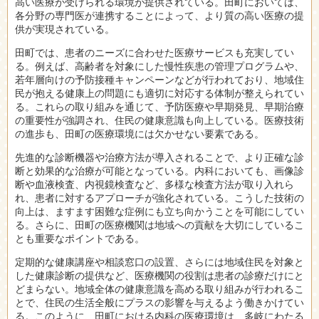
高い医療が受けられる環境が提供されている。田町においては、
各分野の専門医が連携することによって、より質の高い医療の提
供が実現されている。
田町では、患者のニーズに合わせた医療サービスも充実してい
る。例えば、高齢者を対象にした慢性疾患の管理プログラムや、
若年層向けの予防接種キャンペーンなどが行われており、地域住
民が抱える健康上の問題にも適切に対応する体制が整えられてい
る。これらの取り組みを通じて、予防医療や早期発見、早期治療
の重要性が強調され、住民の健康意識も向上している。医療技術
の進歩も、田町の医療環境には欠かせない要素である。
先進的な診断機器や治療方法が導入されることで、より正確な診
断と効果的な治療が可能となっている。内科においても、画像診
断や血液検査、内視鏡検査など、多様な検査方法が取り入れら
れ、患者に対するアプローチが強化されている。こうした技術の
向上は、ますます困難な症例にも立ち向かうことを可能にしてい
る。さらに、田町の医療機関は地域への貢献を大切にしているこ
とも重要なポイントである。
定期的な健康講座や相談窓口の設置、さらには地域住民を対象と
した健康診断の提供など、医療機関の役割は患者の診療だけにと
どまらない。地域全体の健康意識を高める取り組みが行われるこ
とで、住民の生活全般にプラスの影響を与えるよう働きかけてい
る。このように、田町における内科の医療環境は、多岐にわたる