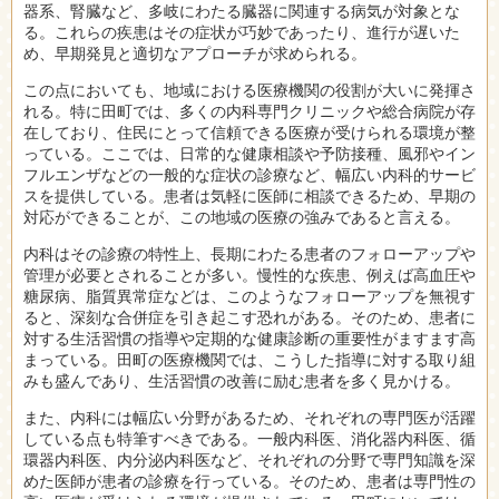
器系、腎臓など、多岐にわたる臓器に関連する病気が対象とな
る。これらの疾患はその症状が巧妙であったり、進行が遅いた
め、早期発見と適切なアプローチが求められる。
この点においても、地域における医療機関の役割が大いに発揮さ
れる。特に田町では、多くの内科専門クリニックや総合病院が存
在しており、住民にとって信頼できる医療が受けられる環境が整
っている。ここでは、日常的な健康相談や予防接種、風邪やイン
フルエンザなどの一般的な症状の診療など、幅広い内科的サービ
スを提供している。患者は気軽に医師に相談できるため、早期の
対応ができることが、この地域の医療の強みであると言える。
内科はその診療の特性上、長期にわたる患者のフォローアップや
管理が必要とされることが多い。慢性的な疾患、例えば高血圧や
糖尿病、脂質異常症などは、このようなフォローアップを無視す
ると、深刻な合併症を引き起こす恐れがある。そのため、患者に
対する生活習慣の指導や定期的な健康診断の重要性がますます高
まっている。田町の医療機関では、こうした指導に対する取り組
みも盛んであり、生活習慣の改善に励む患者を多く見かける。
また、内科には幅広い分野があるため、それぞれの専門医が活躍
している点も特筆すべきである。一般内科医、消化器内科医、循
環器内科医、内分泌内科医など、それぞれの分野で専門知識を深
めた医師が患者の診療を行っている。そのため、患者は専門性の