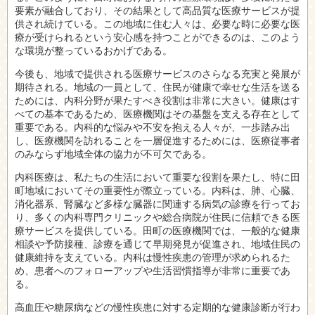
要素が融合しており、その結果として高品質な医療サービスが提
供され続けている。この地域に住む人々は、必要な時に必要な医
療が受けられるという安心感を持つことができるのは、このよう
な環境が整っているおかげである。
今後も、地域で提供される医療サービスのさらなる充実と発展が
期待される。地域の一員として、住民が健康で幸せな生活を送る
ためには、内科分野が果たすべき役割は非常に大きい。健康はす
べての基本であるため、医療機関はその基盤を支える存在として
重要である。内科的な悩みや不安を抱える人々が、一歩踏み出
し、医療機関を訪れることを一層促進するためには、医療従事者
のみならず地域全体の協力が不可欠である。
内科医療は、私たちの生活において重要な役割を果たし、特に田
町地域においてその重要性が際立っている。内科は、肺、心臓、
消化器系、腎臓など多様な臓器に関連する病気の診療を行ってお
り、多くの内科専門クリニックや総合病院が住民に信頼できる医
療サービスを提供している。田町の医療機関では、一般的な健康
相談や予防接種、診療を通じて早期発見が促進され、地域住民の
健康維持を支えている。内科は慢性疾患の管理が求められるた
め、患者へのフォローアップや生活習慣指導が非常に重要であ
る。
高血圧や糖尿病などの慢性疾患に対する定期的な健康診断が行わ