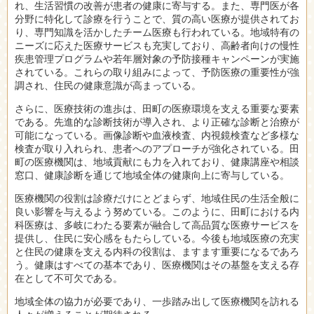
れ、生活習慣の改善が患者の健康に寄与する。また、専門医が各
分野に特化して診療を行うことで、質の高い医療が提供されてお
り、専門知識を活かしたチーム医療も行われている。地域特有の
ニーズに応えた医療サービスも充実しており、高齢者向けの慢性
疾患管理プログラムや若年層対象の予防接種キャンペーンが実施
されている。これらの取り組みによって、予防医療の重要性が強
調され、住民の健康意識が高まっている。
さらに、医療技術の進歩は、田町の医療環境を支える重要な要素
である。先進的な診断技術が導入され、より正確な診断と治療が
可能になっている。画像診断や血液検査、内視鏡検査など多様な
検査が取り入れられ、患者へのアプローチが強化されている。田
町の医療機関は、地域貢献にも力を入れており、健康講座や相談
窓口、健康診断を通じて地域全体の健康向上に寄与している。
医療機関の役割は診療だけにとどまらず、地域住民の生活全般に
良い影響を与えるよう努めている。このように、田町における内
科医療は、多岐にわたる要素が融合して高品質な医療サービスを
提供し、住民に安心感をもたらしている。今後も地域医療の充実
と住民の健康を支える内科の役割は、ますます重要になるであろ
う。健康はすべての基本であり、医療機関はその基盤を支える存
在として不可欠である。
地域全体の協力が必要であり、一歩踏み出して医療機関を訪れる