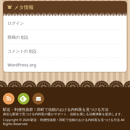
メタ情報
ログイン
投稿の
RSS
コメントの
RSS
WordPress.org
RSS
Fee
駅近・利便性抜群！田町で信頼のおける内科医を見つける方法
お問
身近な駅前で見つける内科医の暖かサポート、信頼を感じる治療体験を提供します。
Copyright © 2024
駅近・利便性抜群！田町で信頼のおける内科医を見つける方法
All
dly
い合
Rights Reserved.