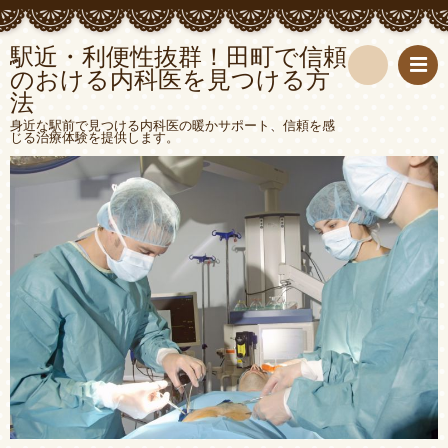
駅近・利便性抜群！田町で信頼
のおける内科医を見つける方
法
検
身近な駅前で見つける内科医の暖かサポート、信頼を感
じる治療体験を提供します。
索