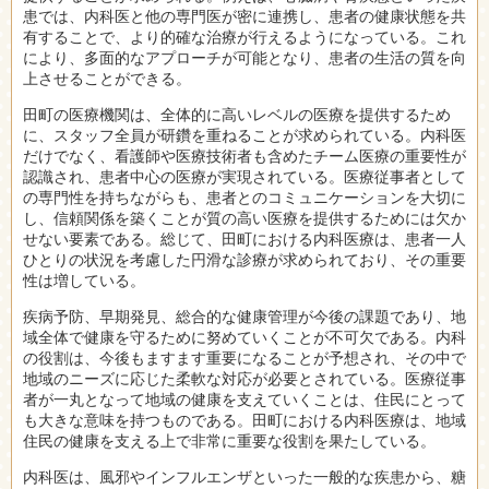
患では、内科医と他の専門医が密に連携し、患者の健康状態を共
有することで、より的確な治療が行えるようになっている。これ
により、多面的なアプローチが可能となり、患者の生活の質を向
上させることができる。
田町の医療機関は、全体的に高いレベルの医療を提供するため
に、スタッフ全員が研鑽を重ねることが求められている。内科医
だけでなく、看護師や医療技術者も含めたチーム医療の重要性が
認識され、患者中心の医療が実現されている。医療従事者として
の専門性を持ちながらも、患者とのコミュニケーションを大切に
し、信頼関係を築くことが質の高い医療を提供するためには欠か
せない要素である。総じて、田町における内科医療は、患者一人
ひとりの状況を考慮した円滑な診療が求められており、その重要
性は増している。
疾病予防、早期発見、総合的な健康管理が今後の課題であり、地
域全体で健康を守るために努めていくことが不可欠である。内科
の役割は、今後もますます重要になることが予想され、その中で
地域のニーズに応じた柔軟な対応が必要とされている。医療従事
者が一丸となって地域の健康を支えていくことは、住民にとって
も大きな意味を持つものである。田町における内科医療は、地域
住民の健康を支える上で非常に重要な役割を果たしている。
内科医は、風邪やインフルエンザといった一般的な疾患から、糖