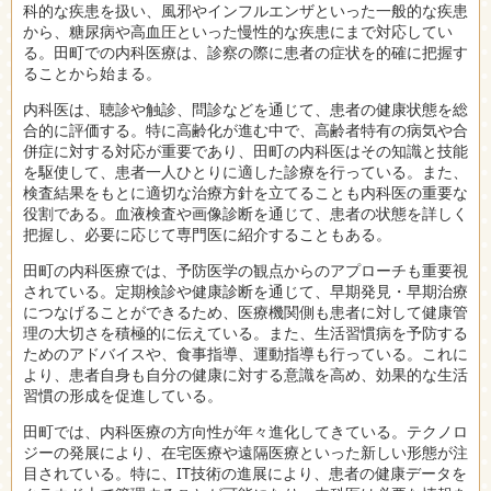
科的な疾患を扱い、風邪やインフルエンザといった一般的な疾患
から、糖尿病や高血圧といった慢性的な疾患にまで対応してい
る。田町での内科医療は、診察の際に患者の症状を的確に把握す
ることから始まる。
内科医は、聴診や触診、問診などを通じて、患者の健康状態を総
合的に評価する。特に高齢化が進む中で、高齢者特有の病気や合
併症に対する対応が重要であり、田町の内科医はその知識と技能
を駆使して、患者一人ひとりに適した診療を行っている。また、
検査結果をもとに適切な治療方針を立てることも内科医の重要な
役割である。血液検査や画像診断を通じて、患者の状態を詳しく
把握し、必要に応じて専門医に紹介することもある。
田町の内科医療では、予防医学の観点からのアプローチも重要視
されている。定期検診や健康診断を通じて、早期発見・早期治療
につなげることができるため、医療機関側も患者に対して健康管
理の大切さを積極的に伝えている。また、生活習慣病を予防する
ためのアドバイスや、食事指導、運動指導も行っている。これに
より、患者自身も自分の健康に対する意識を高め、効果的な生活
習慣の形成を促進している。
田町では、内科医療の方向性が年々進化してきている。テクノロ
ジーの発展により、在宅医療や遠隔医療といった新しい形態が注
目されている。特に、IT技術の進展により、患者の健康データを