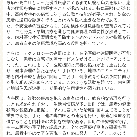
尿病や高血圧といった慢性疾患に至るまで広範な病気を扱い、患
者の症状を的確に把握することが求められる。特に高齢化が進む
中、高齢者特有の病気に対する知識と技能が必要とされ、対象の
患者に適切な診療を行うことは内科医の重要な使命である。ま
た、予防医学の観点からも、定期検診や健康診断が重視されてお
り、早期発見・早期治療を通じて健康管理の重要性が浸透してい
る。内科医は生活習慣病を予防するためのアドバイスや指導を行
い、患者自身の健康意識を高める役割を担っている。
さらに、テクノロジーの進展により、在宅医療や遠隔医療が可能
になり、患者は自宅で医療サービスを受けることができるように
なった。これによって、医療機関と患者の協力がより重要にな
り、健康管理の新たな形が生まれている。地域のコミュニティ活
動も内科医療と密接に関連しており、健康教育や病気予防に向け
た取り組みが進められている。このような活動を通じて、内科医
と地域住民が連携し、効果的な健康促進が図られている。
内科医は、複数の疾患を抱える患者に対し、総合的な管理を行う
ことも求められており、生活習慣病が多い田町では、患者の健康
状態を包括的に把握し、それに基づいた治療計画を立てることが
重要である。また、他の専門医との連携を行い、最適な医療を提
供することも内科医の大切な役割である。田町の医療機関では、
チーム医療の重要性が認識され、全ての医療従事者が研鑽を重
ね、患者中心のケアを実現するために努力している。このよう