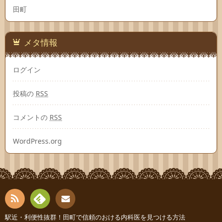
田町
メタ情報
ログイン
投稿の
RSS
コメントの
RSS
WordPress.org
RSS
Fee
駅近・利便性抜群！田町で信頼のおける内科医を見つける方法
お問