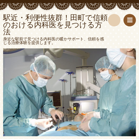
駅近・利便性抜群！田町で信頼
のおける内科医を見つける方
法
検
身近な駅前で見つける内科医の暖かサポート、信頼を感
じる治療体験を提供します。
索