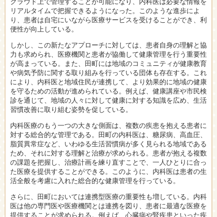
クラウド上で管理することが可能になり、内科医は必要な情報を
リアルタイムで把握できるようになった。このような進歩によ
り、患者は自宅にいながら医療サービスを受けることができ、利
便性が向上している。
しかし、この新たなアプローチに対しては、患者自身の理解と協
力も求められ、医療機関と患者が協働して健康管理を行う重要性
が高まっている。また、田町には地域のコミュニティが健康教育
や病気予防に関する取り組みを行っている団体も存在する。これ
により、内科医と地域住民が連携して、より効果的に地域の健康
を守るための活動が進められている。例えば、健康講座や市民検
診を通じて、地域の人々に対して健康に対する知識を広め、生活
習慣改善に取り組む姿勢を促している。
内科医療のもう一つの大きな側面は、複数の疾患を抱える患者に
対する総合的な管理である。田町の内科医は、糖尿病、高血圧、
脂質異常症など、いわゆる生活習慣病が多く見られる地域である
ため、それに対する理解と治療が求められる。患者が抱える複数
の課題を把握し、治療計画を練り直すことで、一人ひとりに合っ
た医療を提供することができる。このように、内科医は患者の生
活全般を考慮に入れた総合的な健康管理を行っている。
さらに、田町においては連携型医療の重要性も増している。内科
医は他の専門医や医療機関とは連携を図り、患者に最適な医療を
提供することが求められる。例えば、心臓病や腎疾患といった疾