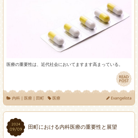
医療の重要性は、近代社会においてますます高まっている。
READ
READ
POST
POST
内科
|
医療
|
田町
医療
Evangelista
2024
2024
田町における内科医療の重要性と展望
09/09
09/09