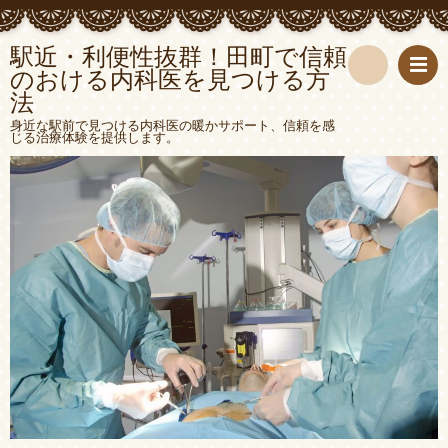
駅近・利便性抜群！田町で信頼
のおける内科医を見つける方
法
検
身近な駅前で見つける内科医の暖かサポート、信頼を感
じる治療体験を提供します。
索