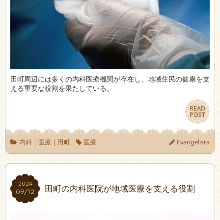
田町周辺には多くの内科医療機関が存在し、地域住民の健康を支
える重要な役割を果たしている。
READ
READ
POST
POST
内科
|
医療
|
田町
医療
Evangelista
2024
2024
田町の内科医院が地域医療を支える役割
09/12
09/12