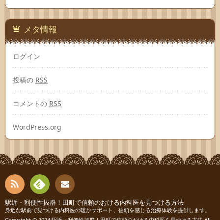
メタ情報
ログイン
投稿の
RSS
コメントの
RSS
WordPress.org
RSS
Fee
駅近・利便性抜群！田町で信頼のおける内科医を見つける方法
お問
身近な駅前で見つける内科医の暖かサポート、信頼を感じる治療体験を提供します。
Copyright © 2024
駅近・利便性抜群！田町で信頼のおける内科医を見つける方法
All