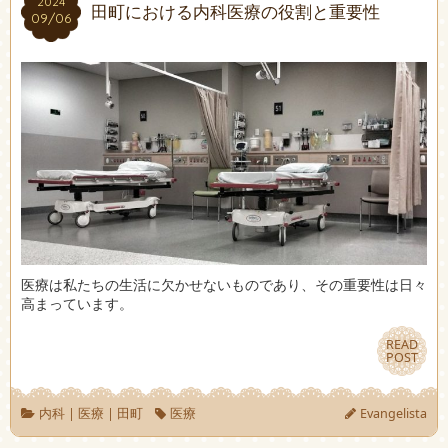
2024
2024
田町における内科医療の役割と重要性
09/06
09/06
医療は私たちの生活に欠かせないものであり、その重要性は日々
高まっています。
READ
READ
POST
POST
内科
|
医療
|
田町
医療
Evangelista