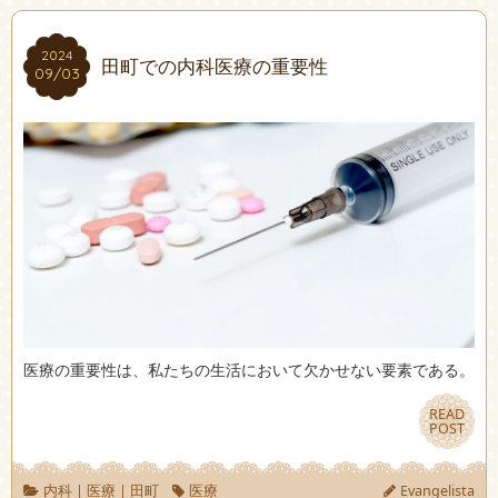
2024
2024
田町での内科医療の重要性
09/03
09/03
医療の重要性は、私たちの生活において欠かせない要素である。
READ
READ
POST
POST
内科
|
医療
|
田町
医療
Evangelista