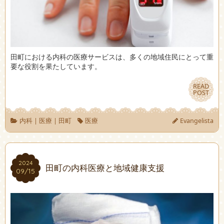
田町における内科の医療サービスは、多くの地域住民にとって重
要な役割を果たしています。
READ
READ
POST
POST
内科
|
医療
|
田町
医療
Evangelista
2024
2024
田町の内科医療と地域健康支援
09/15
09/15