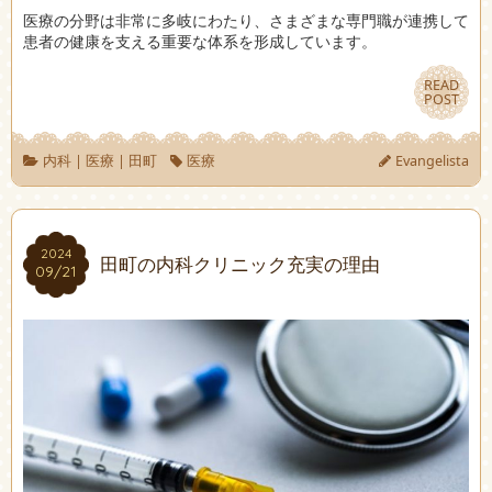
医療の分野は非常に多岐にわたり、さまざまな専門職が連携して
患者の健康を支える重要な体系を形成しています。
READ
READ
POST
POST
内科
|
医療
|
田町
医療
Evangelista
2024
2024
田町の内科クリニック充実の理由
09/21
09/21