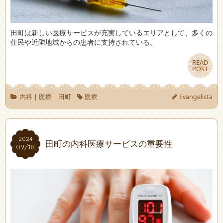
田町は新しい医療サービスが充実しているエリアとして、多くの
住民や近隣地域からの患者に支持されている。
READ
READ
POST
POST
内科
|
医療
|
田町
医療
Evangelista
2024
2024
田町の内科医療サービスの重要性
09/18
09/18