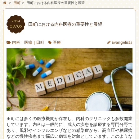
>
田町
>
田町における内科医療の重要性と展望
2024
田町における内科医療の重要性と展望
09/09
内科
|
医療
|
田町
医療
Evangelista
田町には多くの医療機関が存在し、内科のクリニックも多数開業
しています。
内科は一般的に、成人の疾患を診療する専門分野で
あり、風邪やインフルエンザなどの感染症から、高血圧や糖尿病
などの慢性疾患まで幅広い病気を対象としています。このような