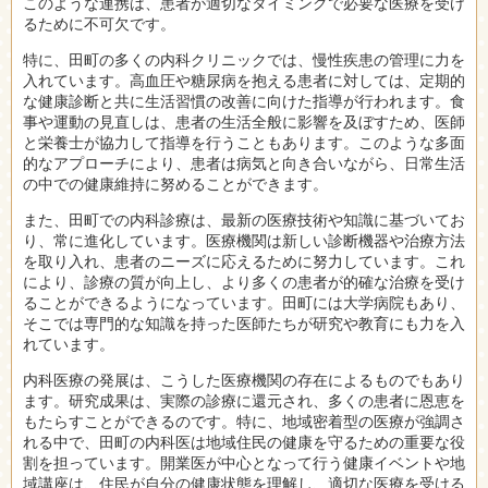
このような連携は、患者が適切なタイミングで必要な医療を受け
るために不可欠です。
特に、田町の多くの内科クリニックでは、慢性疾患の管理に力を
入れています。高血圧や糖尿病を抱える患者に対しては、定期的
な健康診断と共に生活習慣の改善に向けた指導が行われます。食
事や運動の見直しは、患者の生活全般に影響を及ぼすため、医師
と栄養士が協力して指導を行うこともあります。このような多面
的なアプローチにより、患者は病気と向き合いながら、日常生活
の中での健康維持に努めることができます。
また、田町での内科診療は、最新の医療技術や知識に基づいてお
り、常に進化しています。医療機関は新しい診断機器や治療方法
を取り入れ、患者のニーズに応えるために努力しています。これ
により、診療の質が向上し、より多くの患者が的確な治療を受け
ることができるようになっています。田町には大学病院もあり、
そこでは専門的な知識を持った医師たちが研究や教育にも力を入
れています。
内科医療の発展は、こうした医療機関の存在によるものでもあり
ます。研究成果は、実際の診療に還元され、多くの患者に恩恵を
もたらすことができるのです。特に、地域密着型の医療が強調さ
れる中で、田町の内科医は地域住民の健康を守るための重要な役
割を担っています。開業医が中心となって行う健康イベントや地
域講座は、住民が自分の健康状態を理解し、適切な医療を受ける