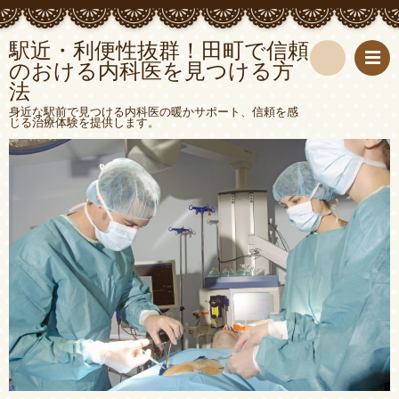
駅近・利便性抜群！田町で信頼
のおける内科医を見つける方
法
検
身近な駅前で見つける内科医の暖かサポート、信頼を感
じる治療体験を提供します。
索