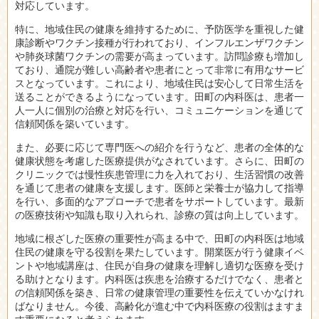
対応しています。
特に、地域住民の健康を維持するために、予防医学を重視した健
康診断やワクチン接種が行われており、インフルエンザワクチン
や肺炎球菌ワクチンの需要が高まっています。訪問診療も増加し
ており、通院が難しい高齢者や患者にとって非常に有用なサービ
スとなっています。これにより、地域住民は安心して日常生活を
送ることができるようになっています。田町の内科医は、患者一
人一人に個別の治療と対応を行い、コミュニケーションを通じて
信頼関係を築いています。
また、必要に応じて専門医への紹介を行うなど、患者の全体的な
健康状態を考慮した医療提供がなされています。さらに、田町の
クリニックでは慢性疾患管理に力を入れており、生活習慣の改善
を通じて患者の健康を支援します。医師と栄養士が協力して指導
を行い、多面的なアプローチで患者をサポートしています。最新
の医療技術や知識も取り入れられ、診療の質は向上しています。
地域に根ざした医療の重要性が高まる中で、田町の内科医は地域
住民の健康を守る役割を果たしています。開業医が行う健康イベ
ントや地域講座は、住民が自身の健康を理解し適切な医療を受け
る助けとなります。内科医は疾患を治療するだけでなく、患者と
の信頼関係を築き、日常の健康管理の重要性を伝えていかなけれ
ばなりません。今後、高齢化が進む中で内科医療の役割はますま