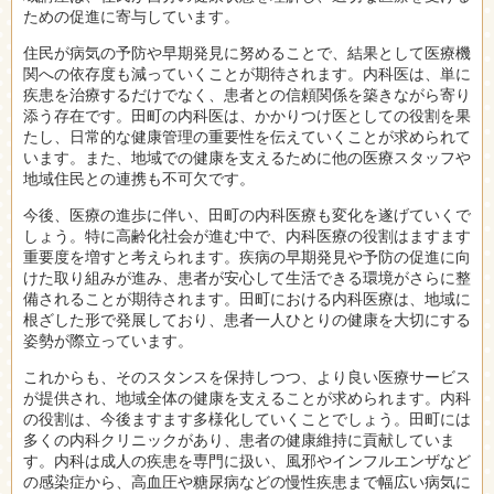
ための促進に寄与しています。
住民が病気の予防や早期発見に努めることで、結果として医療機
関への依存度も減っていくことが期待されます。内科医は、単に
疾患を治療するだけでなく、患者との信頼関係を築きながら寄り
添う存在です。田町の内科医は、かかりつけ医としての役割を果
たし、日常的な健康管理の重要性を伝えていくことが求められて
います。また、地域での健康を支えるために他の医療スタッフや
地域住民との連携も不可欠です。
今後、医療の進歩に伴い、田町の内科医療も変化を遂げていくで
しょう。特に高齢化社会が進む中で、内科医療の役割はますます
重要度を増すと考えられます。疾病の早期発見や予防の促進に向
けた取り組みが進み、患者が安心して生活できる環境がさらに整
備されることが期待されます。田町における内科医療は、地域に
根ざした形で発展しており、患者一人ひとりの健康を大切にする
姿勢が際立っています。
これからも、そのスタンスを保持しつつ、より良い医療サービス
が提供され、地域全体の健康を支えることが求められます。内科
の役割は、今後ますます多様化していくことでしょう。田町には
多くの内科クリニックがあり、患者の健康維持に貢献していま
す。内科は成人の疾患を専門に扱い、風邪やインフルエンザなど
の感染症から、高血圧や糖尿病などの慢性疾患まで幅広い病気に