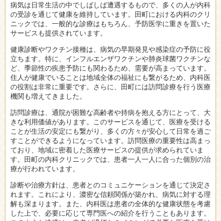
病気は日常生活の中でしばしば遭遇するもので、多くの人が内科
の受診を通じて健康を維持しています。田町における内科のクリ
ニックでは、一般的な診療はもちろん、予防医学に重きを置いた
サービスも提供されています。
健康診断やワクチン接種は、病気の早期発見や感染症の予防に役
立ちます。特に、インフルエンザワクチンや肺炎球菌ワクチンな
ど、季節性の疾患予防にも関わるため、需要が高まっています。
住人が健康でいることは地域全体の福祉にも繋がるため、内科医
の役割は非常に重要です。さらに、田町には訪問診療を行う医療
機関も増えてきました。
訪問診療は、通院が困難な高齢者や持病を抱える方にとって、大
きな利用価値があります。このサービスを通じて、医療を受ける
ことが生活の安定にも繋がり、多くの方々が安心して日常を過ご
すことができるようになっています。訪問医療の重要性は高まっ
ており、地域に密着した医療サービスの提供が求められていま
す。田町の内科クリニックでは、患者一人一人に合った個別の治
療が行われています。
診断や治療方針は、患者とのコミュニケーションを通じて決定さ
れます。これにより、濃密な信頼関係が築かれ、病気に対する理
解も深まります。また、内科医は患者の全体的な健康状態を考慮
した上で、必要に応じて専門医への紹介を行うこともあります。