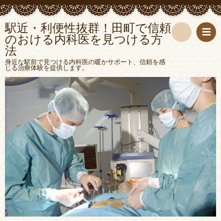
駅近・利便性抜群！田町で信頼
のおける内科医を見つける方
法
検
身近な駅前で見つける内科医の暖かサポート、信頼を感
じる治療体験を提供します。
索