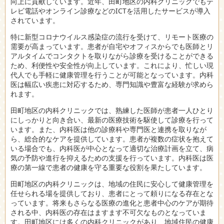
向上に貢献しています。近年、田町地区の内科クリニックでもテ
レビ電話やオンライン診療などのICTを活用したサービスが導入
されています。
特に新型コロナウイルス感染症の流行を受けて、リモート医療の
需要が高まっています。患者が自宅やオフィスからでも医師とリ
アルタイムでコンタクトを取りながら診療を受けることができる
ため、利便性や安全性が向上しています。これにより、忙しい現
代人でも手軽に健康管理を行うことが可能となっています。内科
医は幅広い疾患に対応するため、専門知識や豊富な経験が求めら
れます。
田町地区の内科クリニックでは、熟練した医師が患者一人ひとり
にしっかりと向き合い、最新の医療技術を駆使して診療を行って
います。また、内科医は他の診療科や専門医と連携を取りなが
ら、総合的なケアを提供しています。患者が複数の症状を抱えて
いる場合でも、内科医が中心となって適切な治療計画を立て、病
気の予防や進行を抑えるための支援を行っています。内科医は医
療の第一線で患者の健康を守る重要な役割を果たしています。
田町地区の内科クリニックは、地域の住民に安心して健康管理を
任せられる場を提供しており、患者にとって頼りになる存在とな
っています。将来もさらなる医療の進化と患者中心のケアが期待
される中、内科医の存在はますます不可欠なものとなっていま
す。田町地区には多くの内科クリニックがあり、地域住民の健康