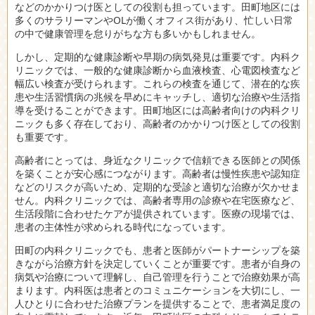
などのかかりつけ医としての役割も担っています。田町地区には
多くのサラリーマンやOLが働くオフィス街があり、忙しい日常
の中で健康管理を怠りがちな方も多いかもしれません。
しかし、定期的な健康診断や早期の病気発見は重要です。内科ク
リニックでは、一般的な健康診断から血液検査、心電図検査など
幅広い検査が受けられます。これらの検査を通じて、潜在的な疾
患や生活習慣病の兆候を早めにキャッチし、適切な治療や生活指
導を受けることができます。田町地区には高齢者向けの内科クリ
ニックも多く存在しており、高齢者のかかりつけ医としての役割
も重要です。
高齢者にとっては、身近なクリニックで信頼できる医師との関係
を築くことが安心感につながります。高齢者は慢性疾患や認知症
などのリスクが高いため、定期的な受診と適切な治療が欠かせま
せん。内科クリニックでは、高齢者専用の診療や在宅医療など、
生活段階に合わせたケアが提供されています。医療の現場では、
患者の主体性が求められる時代になっています。
田町の内科クリニックでも、患者と医師がパートナーシップを築
きながら治療方針を決定していくことが重要です。患者が自身の
病気や治療について理解し、自己管理を行うことで治療効果が高
まります。内科医は患者とのコミュニケーションを大切にし、一
人ひとりに合わせた治療プランを提供することで、患者満足度の